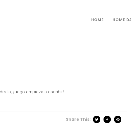
HOME
HOME D
rrala, ¡luego empieza a escribir!
Share This: